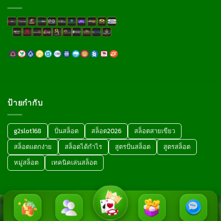
ป้ายกำกับ
g2slot168
ปั่นสล็อต
สล็อต2026
สล็อตสายเขียว
สล็อตแตกง่าย
สล็อตได้กำไร
สูตรปั่นสล็อต
สูตรสล็อต
หมู่สล็อต
เทคนิคเล่นสล็อต