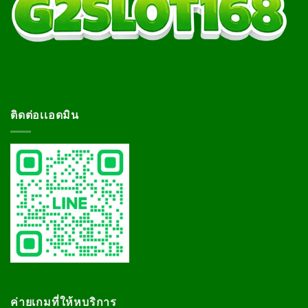
ติดต่อเเอดมิน
ค่ายเกมที่ให้หบริการ