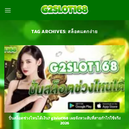
Skip
to
content
TAG ARCHIVES:
สล็อตแตกง่าย
ปั่นสล็อตช่วงไหนได้เงิน? g2slot168 เผยจังหวะลับที่สายกำไรใช้จริง
2026