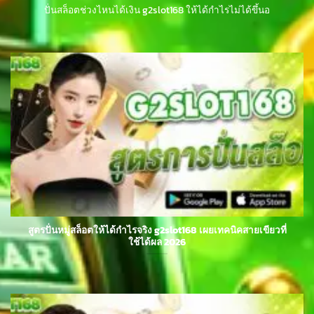
ปั่นสล็อตช่วงไหนได้เงิน g2slot168 ให้ได้กำไรไม่ได้ขึ้นอ
สูตรปั่นหมู่สล็อตให้ได้กำไรจริง g2slot168 เผยเทคนิคสายเขียวที่
ใช้ได้ผล 2026