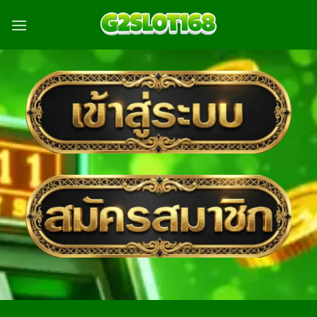
Skip
to
content